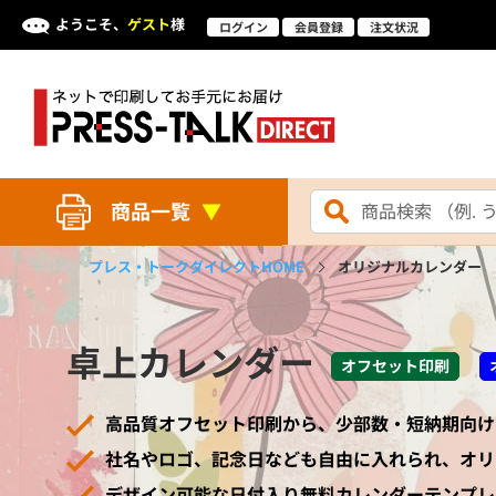
ようこそ、
ゲスト
様
ログイン
会員登録
注文状況
商品一覧
プレス・トークダイレクト
HOME
オリジナルカレンダー
卓上カレンダー
オフセット印刷
高品質オフセット印刷から、少部数・短納期向け
社名やロゴ、記念日なども自由に入れられ、オリ
デザイン可能な日付入り無料カレンダーテンプレ