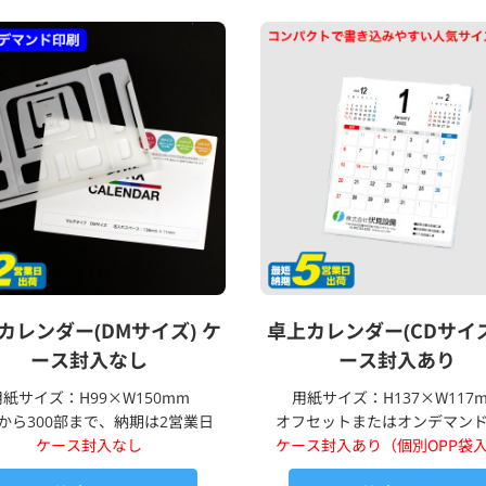
カレンダー(DMサイズ) ケ
卓上カレンダー(CDサイズ
ース封入なし
ース封入あり
用紙サイズ：H99×W150mm
用紙サイズ：H137×W117
部から300部まで、納期は2営業日
オフセットまたはオンデマン
ケース封入なし
ケース封入あり（個別OPP袋