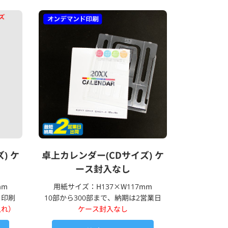
) ケ
卓上カレンダー(CDサイズ) ケ
ース封入なし
mm
用紙サイズ：H137×W117mm
ド印刷
10部から300部まで、納期は2営業日
入れ）
ケース封入なし