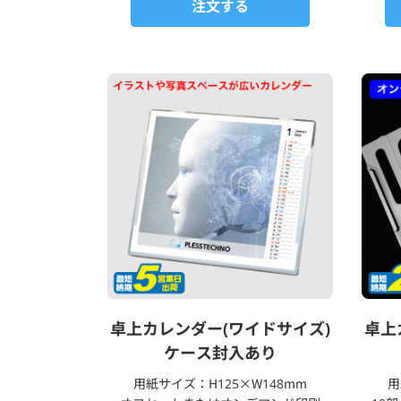
注文する
卓上カレンダー(ワイドサイズ)
卓上
ケース封入あり
用紙サイズ：H125×W148mm
用