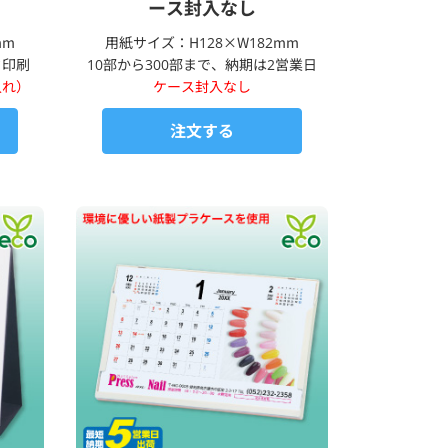
ース封入なし
mm
用紙サイズ：H128×W182mm
ド印刷
10部から300部まで、納期は2営業日
入れ）
ケース封入なし
注文する