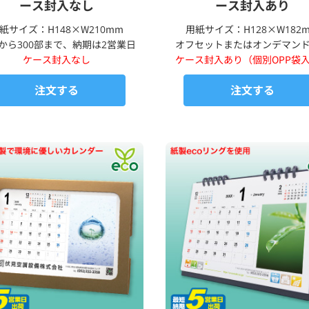
ース封入なし
ース封入あり
紙サイズ：H148×W210mm
用紙サイズ：H128×W182
部から300部まで、納期は2営業日
オフセットまたはオンデマン
ケース封入なし
ケース封入あり（個別OPP袋
注文する
注文する