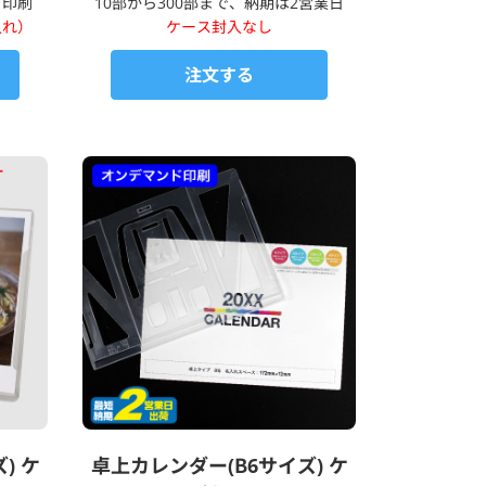
ド印刷
10部から300部まで、納期は2営業日
入れ）
ケース封入なし
注文する
) ケ
卓上カレンダー(B6サイズ) ケ