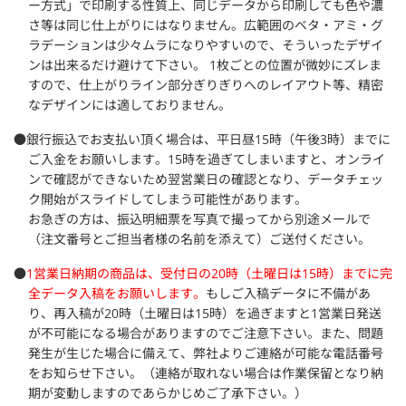
ー方式」で印刷する性質上、同じデータから印刷しても色や濃
さ等は同じ仕上がりにはなりません。広範囲のベタ・アミ・グ
ラデーションは少々ムラになりやすいので、そういったデザイ
ンは出来るだけ避けて下さい。 1枚ごとの位置が微妙にズレま
すので、仕上がりライン部分ぎりぎりへのレイアウト等、精密
なデザインには適しておりません。
●銀行振込でお支払い頂く場合は、平日昼15時（午後3時）までに
ご入金をお願いします。15時を過ぎてしまいますと、オンライ
ンで確認ができないため翌営業日の確認となり、データチェッ
ク開始がスライドしてしまう可能性があります。
お急ぎの方は、振込明細票を写真で撮ってから別途メールで
（注文番号とご担当者様の名前を添えて）ご送付ください。
●
1営業日納期の商品は、受付日の20時（土曜日は15時）までに完
全データ入稿をお願いします。
もしご入稿データに不備があ
り、再入稿が20時（土曜日は15時）を過ぎますと1営業日発送
が不可能になる場合がありますのでご注意下さい。また、問題
発生が生じた場合に備えて、弊社よりご連絡が可能な電話番号
をお知らせ下さい。（連絡が取れない場合は作業保留となり納
期が変動しますのであらかじめご了承下さい。）