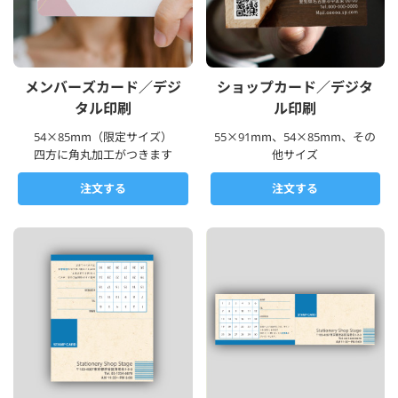
メンバーズカード／デジ
ショップカード／デジタ
タル印刷
ル印刷
54×85mm（限定サイズ）
55×91mm、54×85mm、その
四方に角丸加工がつきます
他サイズ
注文する
注文する