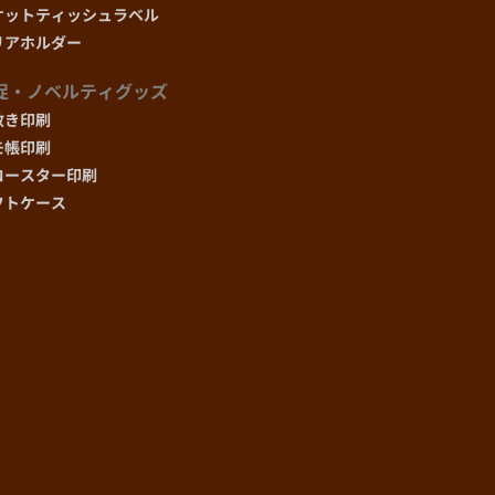
ケットティッシュラベル
(@316.8)
(@356.4)
リアホルダー
¥184,870
¥207,980
(@308.1)
(@346.6)
促・ノベルティグッズ
敷き印刷
¥195,590
モ帳印刷
(@300.9)
コースター印刷
¥206,240
フトケース
(@294.6)
¥216,880
(@289.2)
¥227,510
(@284.4)
¥238,240
(@280.3)
¥248,800
(@276.4)