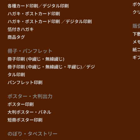
550部
まで
ポ
各種カード印刷／デジタル印刷
ク
ハガキ・ポストカード印刷
600部
まで
ハガキ・ポストカード印刷 ／デジタル印刷
販
箔付きハガキ
下
商品タグ
650部
まで
メ
紙
冊子・パンフレット
700部
ギ
まで
冊子印刷 (中綴じ・無線綴じ)
冊子印刷 (中綴じ・無線綴じ・平綴じ)／デジ
タル印刷
750部
まで
パンフレット印刷
800部
まで
ポスター・大判出力
ポスター印刷
850部
大判ポスター・パネル
まで
短冊ポスター印刷
900部
まで
のぼり・タペストリー