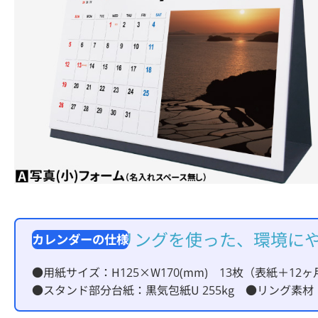
紙製のエコリングを使った、環境に
●用紙サイズ：H125×W170(mm) 13枚（表紙＋1
●スタンド部分台紙：黒気包紙U 255kg ●リング素材：