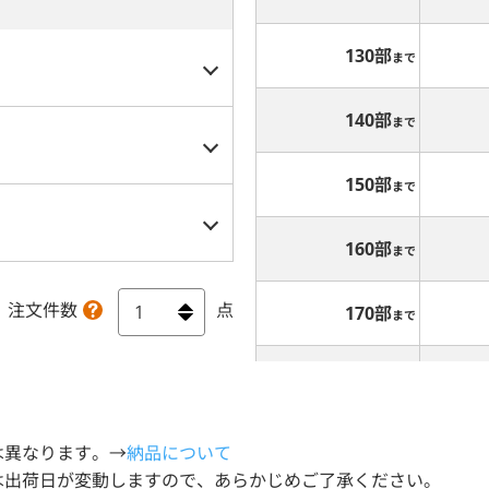
130部
まで
140部
まで
150部
まで
160部
まで
注文件数
点
170部
まで
180部
まで
190部
まで
は異なります。→
納品について
出荷日が変動しますので、あらかじめご了承ください。