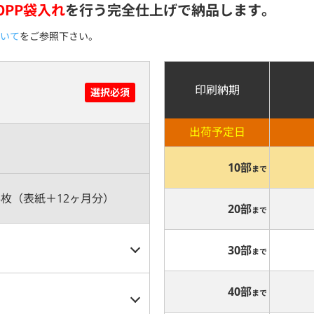
OPP袋入れ
を行う完全仕上げで納品します。
いて
をご参照下さい。
印刷納期
選択必須
出荷予定日
10部
まで
3枚（表紙＋12ヶ月分）
20部
まで
30部
まで
40部
まで