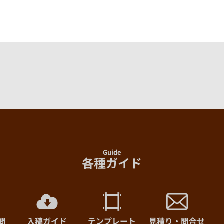
200部
まで
210部
まで
220部
まで
230部
まで
240部
まで
Guide
250部
まで
各種ガイド
260部
まで
270部
まで
問
入稿ガイド
テンプレート
見積り・問合せ