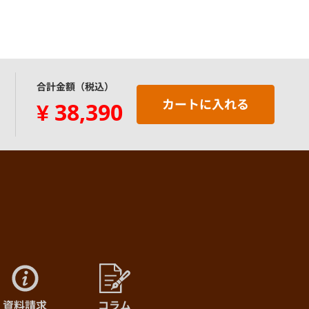
¥86,960
¥97,830
(@434.8)
(@489.2)
¥89,520
¥100,710
(@426.3)
(@479.6)
¥92,070
合計金額（税込）
¥103,590
(@418.5)
(@470.9)
カートに入れる
¥
38,390
¥94,630
¥106,470
(@411.4)
(@462.9)
¥97,200
¥109,340
(@405.0)
(@455.6)
¥99,760
¥112,220
(@399.0)
(@448.9)
¥102,230
¥115,010
(@393.2)
(@442.3)
¥104,870
¥117,980
(@388.4)
(@437.0)
資料請求
コラム