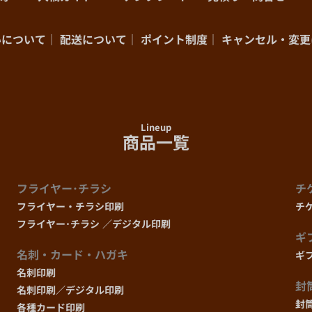
280部
まで
いについて
配送について
ポイント制度
キャンセル・変更
290部
まで
300部
まで
Lineup
商品一覧
350部
まで
フライヤー･チラシ
チ
400部
まで
フライヤー・チラシ印刷
チ
フライヤー･チラシ ／デジタル印刷
450部
まで
ギ
名刺・カード・ハガキ
ギ
名刺印刷
500部
まで
封
名刺印刷／デジタル印刷
封
各種カード印刷