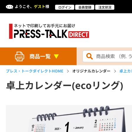
ようこそ、
ゲスト
様
ログイン
会員登録
注文状況
商品一覧
プレス・トークダイレクト
HOME
オリジナルカレンダー
卓上カ
卓上カレンダー(ecoリング)