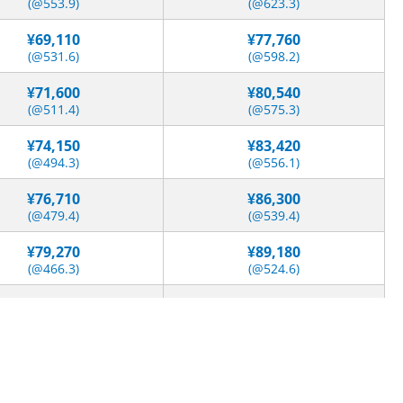
(@553.9)
(@623.3)
¥69,110
¥77,760
(@531.6)
(@598.2)
¥71,600
¥80,540
(@511.4)
(@575.3)
¥74,150
¥83,420
(@494.3)
(@556.1)
¥76,710
¥86,300
(@479.4)
(@539.4)
¥79,270
¥89,180
(@466.3)
(@524.6)
¥81,840
¥92,070
(@454.7)
(@511.5)
¥84,400
¥94,950
(@444.2)
(@499.7)