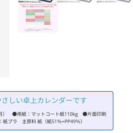
やさしい卓上カレンダーです
2ヶ月） ●用紙：マットコート紙110kg ●片面印刷
紙プラ 主原料 紙（紙51％+PP49％）