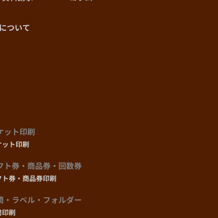
¥107,360
¥120,780
(@383.4)
(@431.4)
について
¥109,920
¥123,660
(@379.0)
(@426.4)
¥112,560
¥126,630
(@375.2)
(@422.1)
¥125,280
¥140,930
(@357.9)
(@402.7)
¥138,080
¥155,340
ケット印刷
(@345.2)
(@388.4)
ケット印刷
¥150,800
¥169,640
フト券・商品券・回数券
(@335.1)
(@377.0)
フト券・商品券印刷
¥163,680
¥184,140
(@327.4)
(@368.3)
筒・ラベル・フォルダー
筒印刷
¥174,240
¥196,020