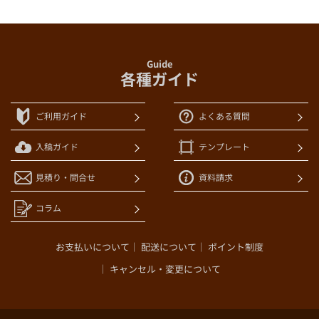
9,500枚
まで
(@5.5)
(@6.2)
(@8.2)
¥54,940
¥61,110
¥81,480
10,000枚
まで
(@5.5)
(@6.1)
(@8.1)
Guide
各種ガイド
¥57,380
¥63,780
¥84,850
10,500枚
まで
(@5.5)
(@6.1)
(@8.1)
ご利用ガイド
よくある質問
¥59,830
¥66,460
¥88,230
11,000枚
まで
(@5.4)
(@6.0)
(@8.0)
入稿ガイド
テンプレート
¥62,270
¥69,140
¥91,600
11,500枚
まで
(@5.4)
(@6.0)
(@8.0)
見積り・問合せ
資料請求
¥64,710
¥71,820
¥94,980
12,000枚
まで
コラム
(@5.4)
(@6.0)
(@7.9)
¥67,160
¥74,490
¥98,350
12,500枚
まで
お支払いについて
配送について
ポイント制度
(@5.4)
(@6.0)
(@7.9)
キャンセル・変更について
¥69,600
¥77,170
¥101,730
13,000枚
まで
(@5.4)
(@5.9)
(@7.8)
¥72,050
¥79,850
¥105,110