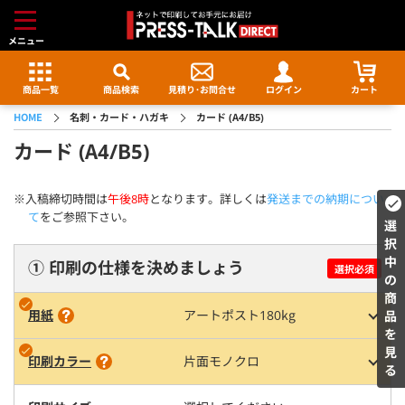
メニュー
商品一覧
商品検索
見積り･
お問合せ
ログイン
カート
HOME
名刺・カード・ハガキ
カード (A4/B5)
カード (A4/B5)
※入稿締切時間は
午後8時
となります。詳しくは
発送までの納期につい
て
をご参照下さい。
選択中の商品を見る
① 印刷の仕様を決めましょう
選択必須
用紙
アートポスト180kg
印刷カラー
片面モノクロ