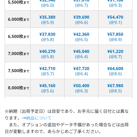
5,500枚
まで
(@6.0)
(@6.7)
(@9.3)
¥35,380
¥39,690
¥54,470
6,000枚
まで
(@5.9)
(@6.6)
(@9.1)
¥37,830
¥42,360
¥57,850
6,500枚
まで
(@5.8)
(@6.5)
(@8.9)
¥40,270
¥45,040
¥61,220
7,000枚
まで
(@5.8)
(@6.4)
(@8.7)
¥42,710
¥47,720
¥64,600
7,500枚
まで
(@5.7)
(@6.4)
(@8.6)
¥45,160
¥50,400
¥67,980
8,000枚
まで
(@5.6)
(@6.3)
(@8.5)
¥47,600
¥53,070
¥71,350
8,500枚
まで
(@5.6)
(@6.2)
(@8.4)
※納期（出荷予定日）は目安であり、お手元に届く日付とは異な
ります。→
納品について
¥50,050
¥55,750
¥74,720
9,000枚
まで
また、オプションの追加やデータ不備があった場合などは出荷
(@5.6)
(@6.2)
(@8.3)
日が変動しますので、あらかじめご了承ください。
¥52,490
¥58,430
¥78,100