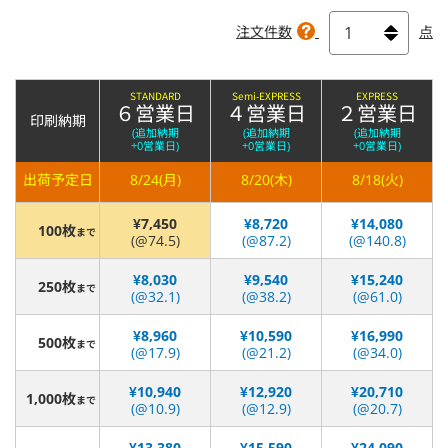
注文件数
点
STANDARD
Semi-EXPRESS
EXPRESS
６営業日
４営業日
２営業日
印刷納期
(追加納期
(追加納期
(追加納期
+0営業日)
+0営業日)
+0営業日)
出荷予定日
8/24(月)
8/20(木)
8/18(火)
¥7,450
¥8,720
¥14,080
100枚
まで
(@74.5)
(@87.2)
(@140.8)
¥8,030
¥9,540
¥15,240
250枚
まで
(@32.1)
(@38.2)
(@61.0)
¥8,960
¥10,590
¥16,990
500枚
まで
(@17.9)
(@21.2)
(@34.0)
¥10,940
¥12,920
¥20,710
1,000枚
まで
(@10.9)
(@12.9)
(@20.7)
¥13,380
¥15,590
¥24,090