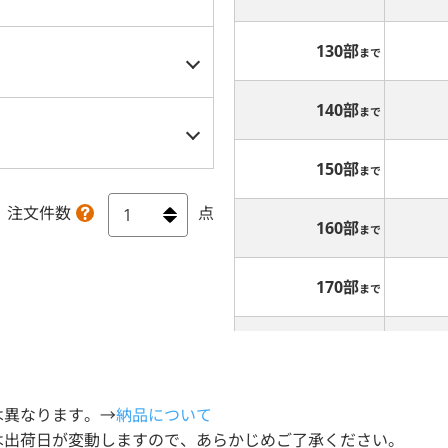
130部
まで
140部
まで
150部
まで
注文件数
点
160部
まで
170部
まで
180部
まで
190部
まで
は異なります。→
納品について
出荷日が変動しますので、あらかじめご了承ください。