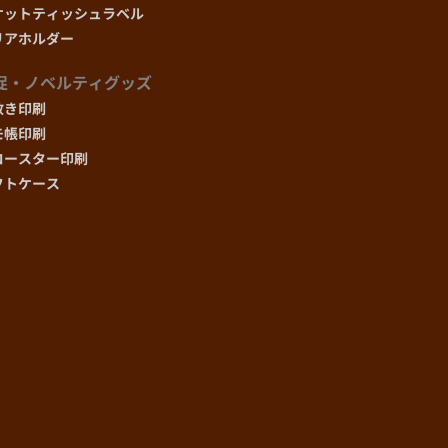
ケットティッシュラベル
(@35.1)
リアホルダー
¥21,780
(@31.1)
促・ノベルティグッズ
敷き印刷
¥22,500
モ帳印刷
(@28.1)
コースター印刷
¥23,230
フトケース
(@25.8)
¥23,950
(@24.0)
¥27,580
(@18.4)
¥31,210
(@15.6)
¥34,840
(@13.9)