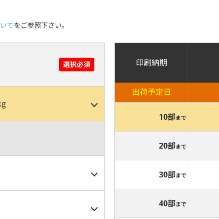
。
いて
をご参照下さい。
印刷納期
選択必須
出荷予定日
g
10部
まで
20部
まで
30部
まで
40部
まで