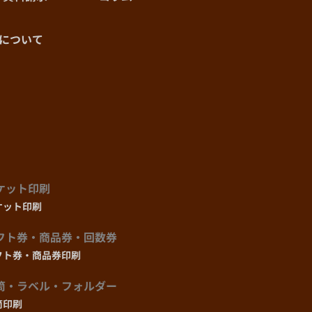
¥14,520
(@51.9)
について
¥14,760
(@50.9)
¥15,000
(@50.0)
¥16,330
(@46.7)
¥17,660
ケット印刷
(@44.2)
ケット印刷
¥18,990
フト券・商品券・回数券
(@42.2)
フト券・商品券印刷
¥20,320
(@40.6)
筒・ラベル・フォルダー
筒印刷
¥21,050