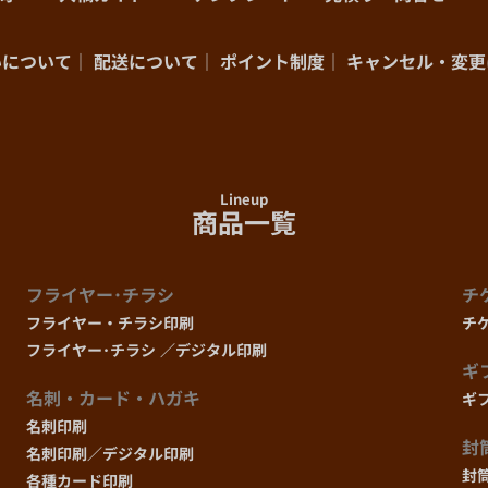
280部
まで
いについて
配送について
ポイント制度
キャンセル・変更
290部
まで
300部
まで
Lineup
商品一覧
350部
まで
フライヤー･チラシ
チ
400部
まで
フライヤー・チラシ印刷
チ
フライヤー･チラシ ／デジタル印刷
450部
まで
ギ
名刺・カード・ハガキ
ギ
名刺印刷
500部
まで
封
名刺印刷／デジタル印刷
封
各種カード印刷