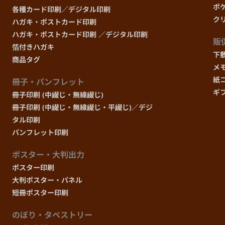
600部
まで
ポ
各種カード印刷／デジタル印刷
ク
ハガキ・ポストカード印刷
700部
まで
ハガキ・ポストカード印刷 ／デジタル印刷
販
箔付きハガキ
下
商品タグ
800部
まで
メ
紙
冊子・パンフレット
900部
ギ
まで
冊子印刷 (中綴じ・無線綴じ)
冊子印刷 (中綴じ・無線綴じ・平綴じ)／デジ
タル印刷
1,000部
まで
パンフレット印刷
1,500部
まで
ポスター・大判出力
ポスター印刷
2,000部
大判ポスター・パネル
まで
短冊ポスター印刷
2,500部
まで
のぼり・タペストリー