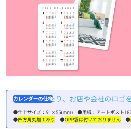
写真を入れたり、お店や会社のロゴ
●仕上サイズ：91×55(mm) ●用紙：アートポスト180
●
四方角丸加工あり
●
OPP袋は付いておりません
●