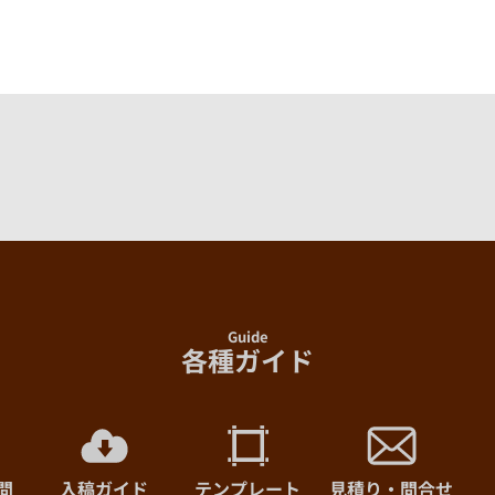
200部
まで
210部
まで
220部
まで
230部
まで
240部
まで
Guide
250部
まで
各種ガイド
260部
まで
270部
まで
問
入稿ガイド
テンプレート
見積り・問合せ