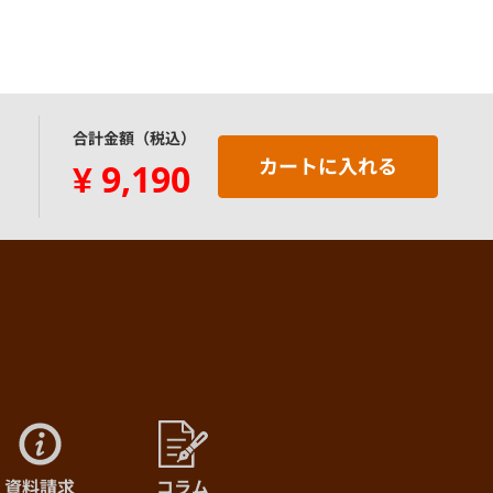
¥12,340
(@61.7)
¥12,700
(@60.5)
合計金額（税込）
¥12,820
(@58.3)
カートに入れる
¥
9,190
¥13,190
(@57.3)
¥13,430
(@56.0)
¥13,670
(@54.7)
¥13,910
(@53.5)
¥14,150
(@52.4)
資料請求
コラム