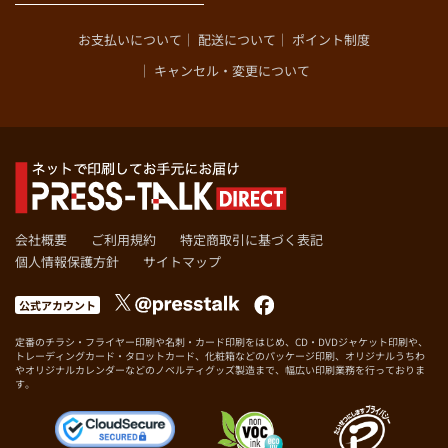
¥19,230
1,800枚
まで
お支払いについて
配送について
ポイント制度
(@10.7)
キャンセル・変更について
¥19,890
1,900枚
まで
(@10.5)
¥20,560
2,000枚
まで
(@10.3)
¥21,120
2,100枚
まで
(@10.1)
会社概要
ご利用規約
特定商取引に基づく表記
¥21,790
2,200枚
個人情報保護方針
サイトマップ
まで
(@9.9)
公式アカウント
¥22,460
2,300枚
まで
(@9.8)
定番のチラシ・フライヤー印刷や名刺・カード印刷をはじめ、CD・DVDジャケット印刷や、
トレーディングカード・タロットカード、化粧箱などのパッケージ印刷、オリジナルうちわ
¥23,140
2,400枚
やオリジナルカレンダーなどのノベルティグッズ製造まで、幅広い印刷業務を行っておりま
まで
(@9.6)
す。
¥23,800
2,500枚
まで
(@9.5)