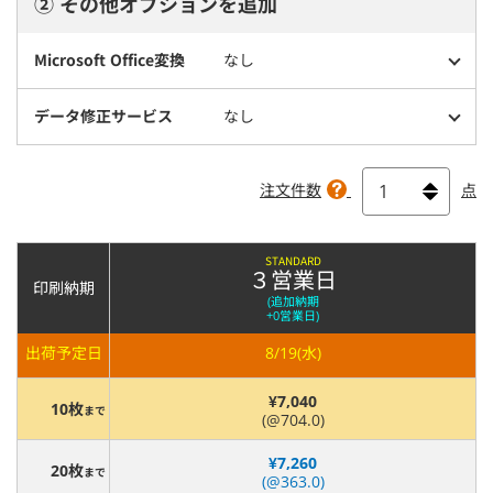
② その他オプションを追加
Microsoft Office変換
なし
データ修正サービス
なし
注文件数
点
STANDARD
３営業日
印刷納期
(追加納期
+0営業日)
出荷予定日
8/19(水)
¥7,040
10枚
まで
(@704.0)
¥7,260
20枚
まで
(@363.0)