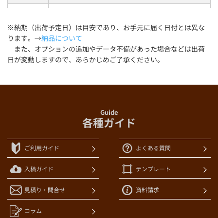
¥13,960
1,000枚
まで
(@14.0)
※納期（出荷予定日）は目安であり、お手元に届く日付とは異な
ります。→
納品について
¥14,640
1,100枚
まで
また、オプションの追加やデータ不備があった場合などは出荷
(@13.3)
日が変動しますので、あらかじめご了承ください。
¥15,310
1,200枚
まで
(@12.8)
¥15,980
1,300枚
まで
(@12.3)
Guide
各種ガイド
¥16,540
1,400枚
まで
(@11.8)
ご利用ガイド
よくある質問
¥17,210
1,500枚
まで
(@11.5)
入稿ガイド
テンプレート
¥17,870
1,600枚
まで
(@11.2)
見積り・問合せ
資料請求
¥18,550
1,700枚
まで
コラム
(@10.9)