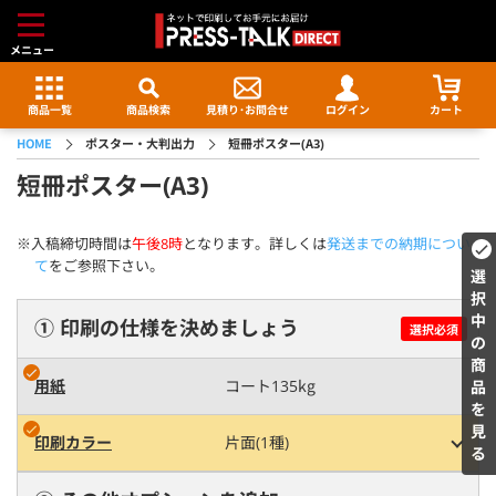
メニュー
商品一覧
商品検索
見積り･
お問合せ
ログイン
カート
HOME
ポスター・大判出力
短冊ポスター(A3)
短冊ポスター(A3)
※入稿締切時間は
午後8時
となります。詳しくは
発送までの納期につい
て
をご参照下さい。
選択中の商品を見る
① 印刷の仕様を決めましょう
選択必須
用紙
コート135kg
印刷カラー
片面(1種)